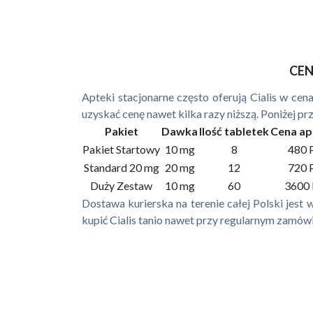
CEN
Apteki stacjonarne często oferują Cialis w ce
uzyskać cenę nawet kilka razy niższą. Poniżej p
Pakiet
Dawka
Ilość tabletek
Cena ap
Pakiet Startowy
10 mg
8
480 
Standard 20 mg
20 mg
12
720 
Duży Zestaw
10 mg
60
3600
Dostawa kurierska na terenie całej Polski jes
kupić Cialis tanio nawet przy regularnym zamówi