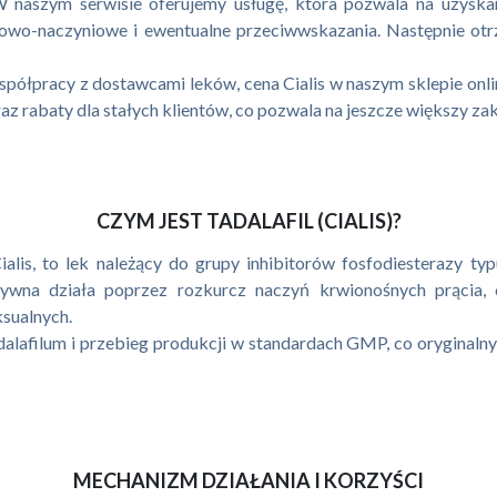
W naszym serwisie oferujemy usługę, która pozwala na uzyska
owo-naczyniowe i ewentualne przeciwwskazania. Następnie otrzy
półpracy z dostawcami leków, cena Cialis w naszym sklepie online
 rabaty dla stałych klientów, co pozwala na jeszcze większy za
CZYM JEST TADALAFIL (CIALIS)?
alis, to lek należący do grupy inhibitorów fosfodiesterazy ty
tywna działa poprzez rozkurcz naczyń krwionośnych prącia
sualnych.
lafilum i przebieg produkcji w standardach GMP, co oryginalny le
MECHANIZM DZIAŁANIA I KORZYŚCI