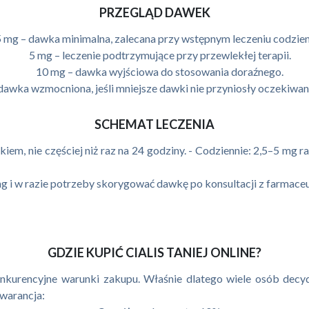
PRZEGLĄD DAWEK
5 mg – dawka minimalna, zalecana przy wstępnym leczeniu codzie
5 mg – leczenie podtrzymujące przy przewlekłej terapii.
10 mg – dawka wyjściowa do stosowania doraźnego.
dawka wzmocniona, jeśli mniejsze dawki nie przyniosły oczekiwan
SCHEMAT LECZENIA
m, nie częściej niż raz na 24 godziny. - Codziennie: 2,5–5 mg ra
g i w razie potrzeby skorygować dawkę po konsultacji z farmaceu
GDZIE KUPIĆ CIALIS TANIEJ ONLINE?
konkurencyjne warunki zakupu. Właśnie dlatego wiele osób decydu
gwarancja: