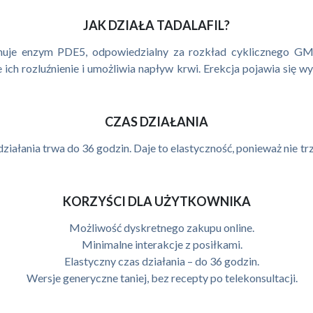
JAK DZIAŁA TADALAFIL?
 hamuje enzym PDE5, odpowiedzialny za rozkład cyklicznego 
ch rozluźnienie i umożliwia napływ krwi. Erekcja pojawia się wył
CZAS DZIAŁANIA
działania trwa do 36 godzin. Daje to elastyczność, ponieważ nie t
KORZYŚCI DLA UŻYTKOWNIKA
Możliwość dyskretnego zakupu online.
Minimalne interakcje z posiłkami.
Elastyczny czas działania – do 36 godzin.
Wersje generyczne taniej, bez recepty po telekonsultacji.