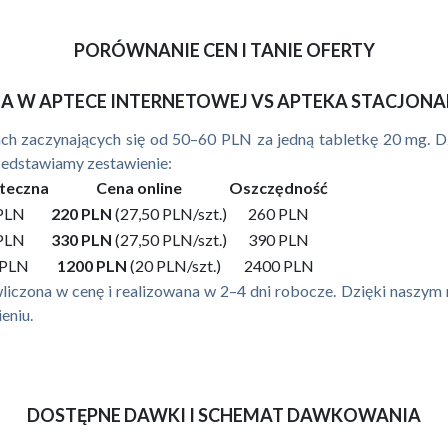
PORÓWNANIE CEN I TANIE OFERTY
A W APTECE INTERNETOWEJ VS APTEKA STACJON
nach zaczynających się od 50–60 PLN za jedną tabletkę 20 mg.
rzedstawiamy zestawienie:
teczna
Cena online
Oszczędność
PLN
220 PLN
(27,50 PLN/szt.)
260 PLN
PLN
330 PLN
(27,50 PLN/szt.)
390 PLN
 PLN
1200 PLN
(20 PLN/szt.)
2400 PLN
t wliczona w cenę i realizowana w 2–4 dni robocze. Dzięki nasz
eniu.
DOSTĘPNE DAWKI I SCHEMAT DAWKOWANIA