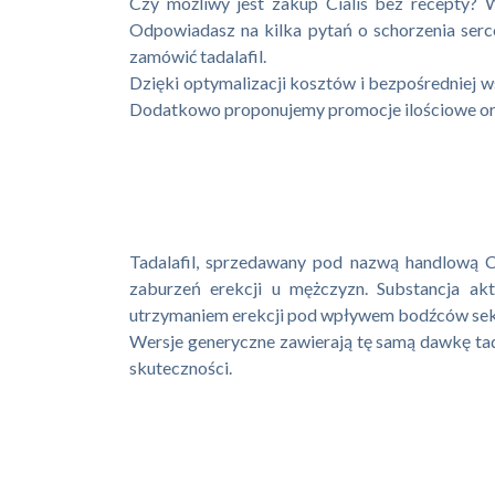
Czy możliwy jest zakup Cialis bez recepty? 
Odpowiadasz na kilka pytań o schorzenia serc
zamówić tadalafil.
Dzięki optymalizacji kosztów i bezpośredniej ws
Dodatkowo proponujemy promocje ilościowe oraz
Tadalafil, sprzedawany pod nazwą handlową Ci
zaburzeń erekcji u mężczyzn. Substancja ak
utrzymaniem erekcji pod wpływem bodźców sek
Wersje generyczne zawierają tę samą dawkę tada
skuteczności.