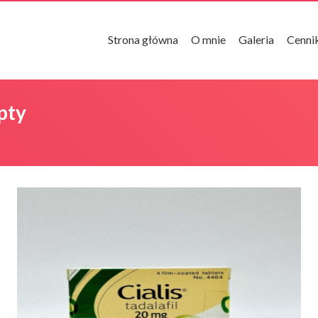
Strona główna
O mnie
Galeria
Cenni
pty