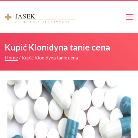
Strona główna
Kupić Klonidyna tanie cena
O mnie
Home
/
Kupić Klonidyna tanie cena
Galeria
Cennik
Kontakt
Umów się na konsultacje