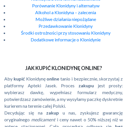
Porównanie Klonidyny i alternatyw
Alkohol a Klonidyna – zalecenia
Możliwe działania niepożądane
Przedawkowanie Klonidyny
Środki ostrożności przy stosowaniu Klonidyny
Dodatkowe informacje o Klonidynie
JAK KUPIĆ KLONIDYNĘ ONLINE?
Aby
kupić
Klonidynę
online
tanio i bezpiecznie, skorzystaj z
platformy Apteki Jasek. Proces
zakupu
jest prosty:
wybierasz dawkę, wypełniasz formularz medyczny,
potwierdzasz zamówienie, a my wysyłamy paczkę dyskretnie
kurierem na terenie całej Polski.
Decydując się na
zakup
u nas, zyskujesz gwarancję
oryginalnego
medicament
i ceny nawet o 50% niższej niż w
aptece stacjonarnej. Cała procedura odbywa się
bez