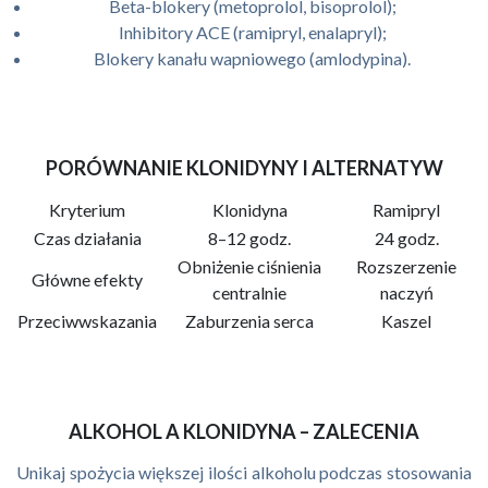
Beta-blokery (metoprolol, bisoprolol);
Inhibitory ACE (ramipryl, enalapryl);
Blokery kanału wapniowego (amlodypina).
PORÓWNANIE KLONIDYNY I ALTERNATYW
Kryterium
Klonidyna
Ramipryl
Czas działania
8–12 godz.
24 godz.
Obniżenie ciśnienia
Rozszerzenie
Główne efekty
centralnie
naczyń
Przeciwwskazania
Zaburzenia serca
Kaszel
ALKOHOL A KLONIDYNA – ZALECENIA
Unikaj spożycia większej ilości alkoholu podczas stosowania