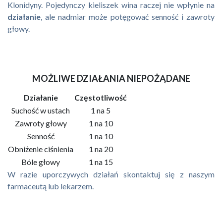
Klonidyny. Pojedynczy kieliszek wina raczej nie wpłynie na
działanie
, ale nadmiar może potęgować senność i zawroty
głowy.
MOŻLIWE DZIAŁANIA NIEPOŻĄDANE
Działanie
Częstotliwość
Suchość w ustach
1 na 5
Zawroty głowy
1 na 10
Senność
1 na 10
Obniżenie ciśnienia
1 na 20
Bóle głowy
1 na 15
W razie uporczywych działań skontaktuj się z naszym
farmaceutą lub lekarzem.