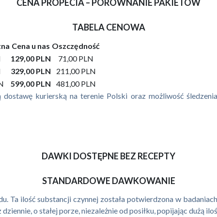
CENA PROPECIA – PORÓWNANIE PAKIETÓW
TABELA CENOWA
zna
Cena u nas
Oszczędność
N
129,00 PLN
71,00 PLN
N
329,00 PLN
211,00 PLN
LN
599,00 PLN
481,00 PLN
dostawę kurierską na terenie Polski oraz możliwość śledzenia 
DAWKI DOSTĘPNE BEZ RECEPTY
STANDARDOWE DAWKOWANIE
u. Ta ilość substancji czynnej została potwierdzona w badaniach 
iennie, o stałej porze, niezależnie od posiłku, popijając dużą ilo