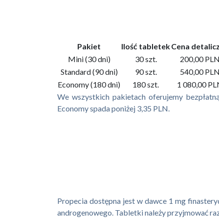
Pakiet
Ilość tabletek
Cena detalic
Mini (30 dni)
30 szt.
200,00 PL
Standard (90 dni)
90 szt.
540,00 PL
Economy (180 dni)
180 szt.
1 080,00 P
We wszystkich pakietach oferujemy bezpłatną 
Economy spada poniżej 3,35 PLN.
Propecia dostępna jest w dawce 1 mg finasteryd
androgenowego. Tabletki należy przyjmować raz dz