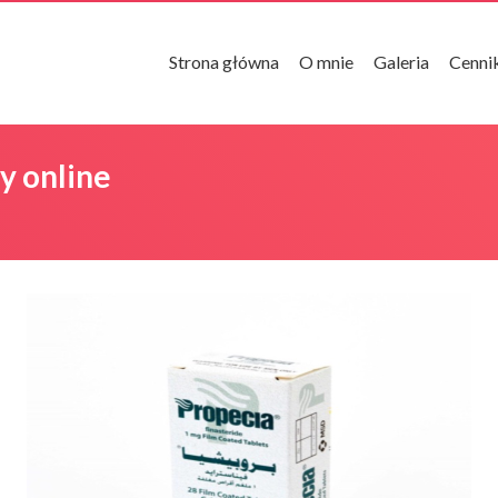
Strona główna
O mnie
Galeria
Cenni
y online