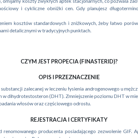
e
, omijamy koszty zwykłych aptek stacjonarnych, co pozwala za
nościowy i cykliczne obniżki cen. Gdy planujesz długotermin
eniem kosztów standardowych i zniżkowych, żeby łatwo porów
nami detalicznymi w tradycyjnych punktach.
CZYM JEST PROPECIA (FINASTERID)?
OPIS I PRZEZNACZENIE
 substancji zalecanej w leczeniu łysienia androgenowego u mężc
eron w dihydrotestosteron (DHT). Zmniejszenie poziomu DHT w mi
ypadania włosów oraz częściowego odrostu.
REJESTRACJA I CERTYFIKATY
d renomowanego producenta posiadającego zezwolenie GIF. Ap