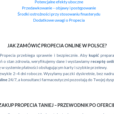
Potencjalne efekty uboczne
Przedawkowanie – objawy i postępowanie
Środki ostrożności przy stosowaniu finasterydu
Dodatkowe uwagi o Propecia
JAK ZAMÓWIĆ PROPECIA ONLINE W POLSCE?
Propecia przebiega sprawnie i bezpiecznie. Aby
kupić
prepar
ań o stan zdrowia, weryfikujemy dane i wystawiamy
receptę onl
ję w systemie płatności obsługującym karty i szybkie przelewy.
a zwykle 2–4 dni robocze. Wysyłamy paczki dyskretnie, bez nad
line
24/7, a konsultanci farmaceutyczni pozostają do Twojej dysp
ZAKUP PROPECIA TANIEJ – PRZEWODNIK PO OFERCI