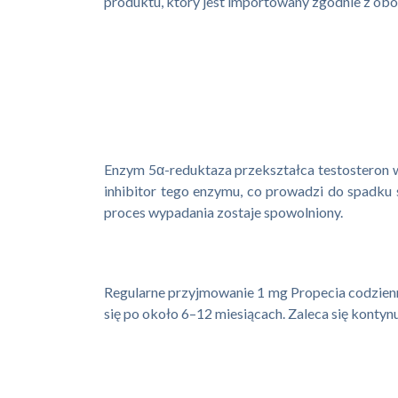
produktu, który jest importowany zgodnie z ob
Enzym 5α-reduktaza przekształca testosteron w
inhibitor tego enzymu, co prowadzi do spadku
proces wypadania zostaje spowolniony.
Regularne przyjmowanie 1 mg Propecia codzienni
się po około 6–12 miesiącach. Zaleca się kontynu