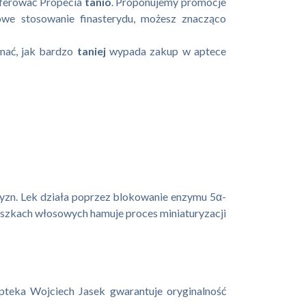
oferować Propecia
tanio
. Proponujemy promocje
owe stosowanie finasterydu, możesz znacząco
nać, jak bardzo
taniej
wypada zakup w aptece
zyzn. Lek działa poprzez blokowanie enzymu 5α-
eszkach włosowych hamuje proces miniaturyzacji
teka Wojciech Jasek gwarantuje oryginalność