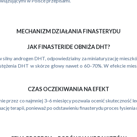
owiązującymi w Polsce przepisami.
MECHANIZM DZIAŁANIA FINASTERYDU
JAK FINASTERIDE OBNIŻA DHT?
 silny androgen DHT, odpowiedzialny za miniaturyzację mieszkó
 stężenia DHT w skórze głowy nawet o 60–70%. W efekcie mies
CZAS OCZEKIWANIA NA EFEKT
e przez co najmniej 3–6 miesięcy pozwala ocenić skuteczność lec
ację terapii, ponieważ po odstawieniu finasterydu proces łysienia