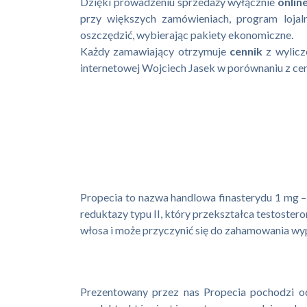
Dzięki prowadzeniu sprzedaży wyłącznie
onlin
przy większych zamówieniach, program lojal
oszczędzić, wybierając pakiety ekonomiczne.
Każdy zamawiający otrzymuje
cennik
z wylicz
internetowej Wojciech Jasek w porównaniu z ce
Propecia to nazwa handlowa finasterydu 1 mg –
reduktazy typu II, który przekształca testost
włosa i może przyczynić się do zahamowania w
Prezentowany przez nas Propecia pochodzi o