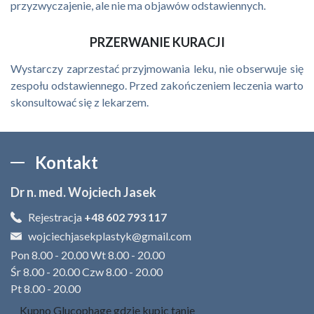
przyzwyczajenie, ale nie ma objawów odstawiennych.
PRZERWANIE KURACJI
Wystarczy zaprzestać przyjmowania leku, nie obserwuje się
zespołu odstawiennego. Przed zakończeniem leczenia warto
skonsultować się z lekarzem.
Kontakt
Dr n. med. Wojciech Jasek
Rejestracja
+48 602 793 117
wojciechjasekplastyk@gmail.com
Pon 8.00 - 20.00 Wt 8.00 - 20.00
Śr 8.00 - 20.00 Czw 8.00 - 20.00
Pt 8.00 - 20.00
Kupno Glucophage gdzie kupic tanie