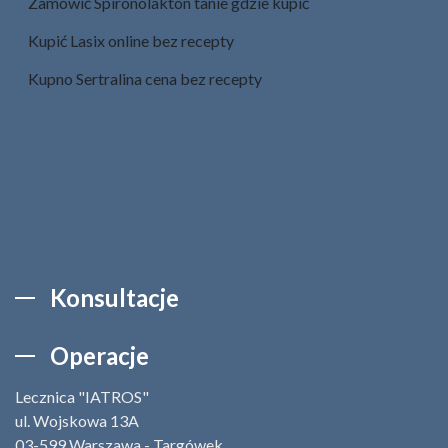
Zamówić Spironolakton tanie gdzie kupić
Kupić Lasix online bez recepty
Kupno Sertralina cena bez recepty
Konsultacje
Operacje
Lecznica "IATROS"
ul. Wojskowa 13A
03-599 Warszawa - Targówek