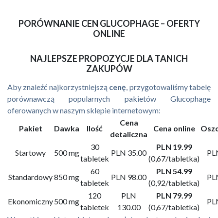
PORÓWNANIE CEN GLUCOPHAGE – OFERTY
ONLINE
NAJLEPSZE PROPOZYCJE DLA TANICH
ZAKUPÓW
Aby znaleźć najkorzystniejszą
cenę
, przygotowaliśmy tabelę
porównawczą popularnych pakietów Glucophage
oferowanych w naszym sklepie internetowym:
Cena
Pakiet
Dawka
Ilość
Cena online
Oszc
detaliczna
30
PLN 19.99
Startowy
500 mg
PLN 35.00
PL
tabletek
(0,67/tabletka)
60
PLN 54.99
Standardowy
850 mg
PLN 98.00
PL
tabletek
(0,92/tabletka)
120
PLN
PLN 79.99
Ekonomiczny
500 mg
PL
tabletek
130.00
(0,67/tabletka)