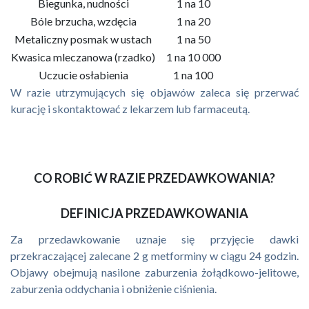
Biegunka, nudności
1 na 10
Bóle brzucha, wzdęcia
1 na 20
Metaliczny posmak w ustach
1 na 50
Kwasica mleczanowa (rzadko)
1 na 10 000
Uczucie osłabienia
1 na 100
W razie utrzymujących się objawów zaleca się przerwać
kurację i skontaktować z lekarzem lub farmaceutą.
CO ROBIĆ W RAZIE PRZEDAWKOWANIA?
DEFINICJA PRZEDAWKOWANIA
Za przedawkowanie uznaje się przyjęcie dawki
przekraczającej zalecane 2 g metforminy w ciągu 24 godzin.
Objawy obejmują nasilone zaburzenia żołądkowo-jelitowe,
zaburzenia oddychania i obniżenie ciśnienia.