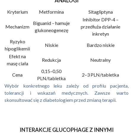
ANALOGI
Kryterium
Metformina
Sitagliptyna
Inhibitor DPP-4 –
Biguanid – hamuje
Mechanizm
przedłuża działanie
glukoneogenezę
inkretyn
Ryzyko
Niskie
Bardzo niskie
hipoglikemii
Efekt na
Redukcja
Neutralny
masę ciała
0,15–0,50
Cena
2–3 PLN/tabletka
PLN/tabletka
Wybór konkretnego leku zależy od profilu pacjenta,
tolerancji i wskazań medycznych. Zawsze warto
skonsultować się z diabetologiem przed zmianą terapii.
INTERAKCJE GLUCOPHAGE Z INNYMI