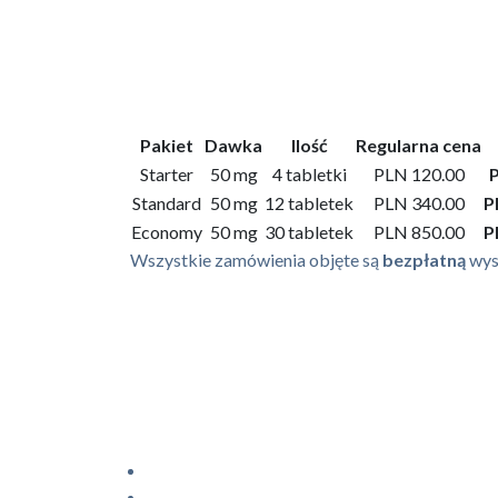
Pakiet
Dawka
Ilość
Regularna cena
Starter
50 mg
4 tabletki
PLN 120.00
P
Standard
50 mg
12 tabletek
PLN 340.00
P
Economy
50 mg
30 tabletek
PLN 850.00
P
Wszystkie zamówienia objęte są
bezpłatną
wysy