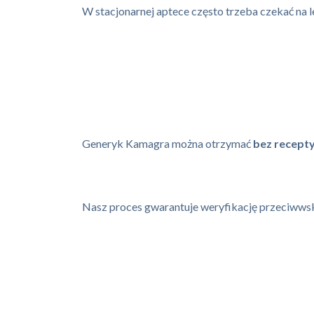
W stacjonarnej aptece często trzeba czekać na l
Generyk Kamagra można otrzymać
bez recept
Nasz proces gwarantuje weryfikację przeciwwskaz