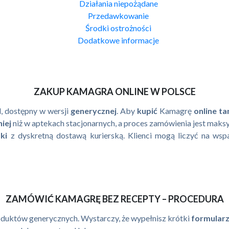
Działania niepożądane
Przedawkowanie
Środki ostrożności
Dodatkowe informacje
ZAKUP KAMAGRA ONLINE W POLSCE
l, dostępny w wersji
generycznej
. Aby
kupić
Kamagrę
online
ta
niej
niż w aptekach stacjonarnych, a proces zamówienia jest maks
ki
z dyskretną dostawą kurierską. Klienci mogą liczyć na wsp
ZAMÓWIĆ KAMAGRĘ BEZ RECEPTY – PROCEDURA
duktów generycznych. Wystarczy, że wypełnisz krótki
formular