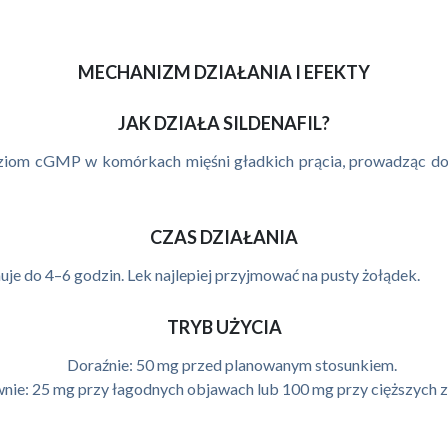
MECHANIZM DZIAŁANIA I EFEKTY
JAK DZIAŁA SILDENAFIL?
oziom cGMP w komórkach mięśni gładkich prącia, prowadząc do 
CZAS DZIAŁANIA
uje do 4–6 godzin. Lek najlepiej przyjmować na pusty żołądek.
TRYB UŻYCIA
Doraźnie: 50 mg przed planowanym stosunkiem.
wnie: 25 mg przy łagodnych objawach lub 100 mg przy cięższych 