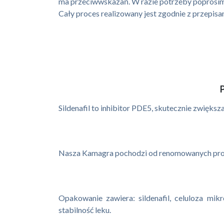
ma przeciwwskazań. W razie potrzeby poprosimy
Cały proces realizowany jest zgodnie z przepis
Sildenafil to inhibitor PDE5, skutecznie zwiększ
Nasza Kamagra pochodzi od renomowanych produc
Opakowanie zawiera: sildenafil, celuloza mik
stabilność leku.