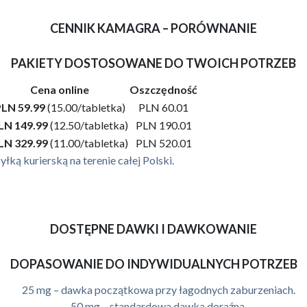
CENNIK KAMAGRA – PORÓWNANIE
PAKIETY DOSTOSOWANE DO TWOICH POTRZEB
Cena online
Oszczędność
LN 59.99
(15.00/tabletka)
PLN 60.01
LN 149.99
(12.50/tabletka)
PLN 190.01
LN 329.99
(11.00/tabletka)
PLN 520.01
łką kurierską na terenie całej Polski.
DOSTĘPNE DAWKI I DAWKOWANIE
DOPASOWANIE DO INDYWIDUALNYCH POTRZEB
25 mg – dawka początkowa przy łagodnych zaburzeniach.
50 mg – standardowa dawka doraźna.