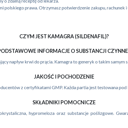
 o zdalną receptę od lekarza.
ami polskiego prawa. Otrzymasz potwierdzenie zakupu, rachunek 
CZYM JEST KAMAGRA (SILDENAFIL)?
PODSTAWOWE INFORMACJE O SUBSTANCJI CZYNNE
ający napływ krwi do prącia. Kamagra to generyk o takim samym skł
JAKOŚĆ I POCHODZENIE
entów z certyfikatami GMP. Każda partia jest testowana pod kąt
SKŁADNIKI POMOCNICZE
rokrystaliczna, hypromeloza oraz substancje poślizgowe. Gwar