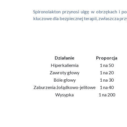
Spironolakton przynosi ulgę w obrzękach i p
kluczowe dla bezpiecznej terapii, zwłaszcza pr
Działanie
Proporcja
Hiperkaliemia
1 na 50
Zawroty głowy
1 na 20
Bóle głowy
1 na 30
Zaburzenia żołądkowo-jelitowe
1 na 40
Wysypka
1 na 200