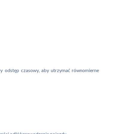
ały odstęp czasowy, aby utrzymać równomierne
iwości odłóż prowadzenie pojazdu.