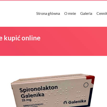
Strona główna
O mnie
Galeria
Cenni
 kupić online