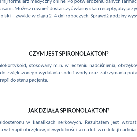
ełnij formularz medyczny online. Po potwierdzeniu danych farmac
episami. Możesz również dostarczyć własny skan recepty, aby przy
olski – zwykle w ciągu 2–4 dni roboczych. Sprawdź godziny wysy
CZYM JEST SPIRONOLAKTON?
lokortykoid, stosowany m.in. w leczeniu nadciśnienia, obrzę
do zwiększonego wydalania sodu i wody oraz zatrzymania potas
apii do stanu pacjenta.
JAK DZIAŁA SPIRONOLAKTON?
dosteronu w kanalikach nerkowych. Rezultatem jest wzrost di
 w terapii obrzęków, niewydolności serca lub w redukcji nadmi