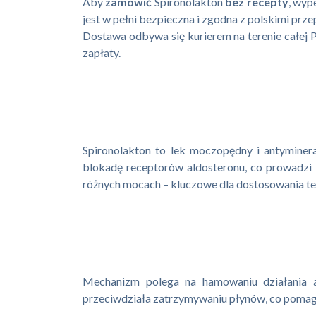
Aby
zamówić
Spironolakton
bez recepty
, wyp
jest w pełni bezpieczna i zgodna z polskimi prz
Dostawa odbywa się kurierem na terenie całej P
zapłaty.
Spironolakton to lek moczopędny i antyminera
blokadę receptorów aldosteronu, co prowadzi 
różnych mocach – kluczowe dla dostosowania ter
Mechanizm polega na hamowaniu działania al
przeciwdziała zatrzymywaniu płynów, co pomaga