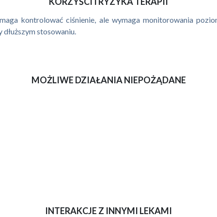
KORZYŚCI I RYZYKA TERAPII
omaga kontrolować ciśnienie, ale wymaga monitorowania poziom
zy dłuższym stosowaniu.
MOŻLIWE DZIAŁANIA NIEPOŻĄDANE
INTERAKCJE Z INNYMI LEKAMI