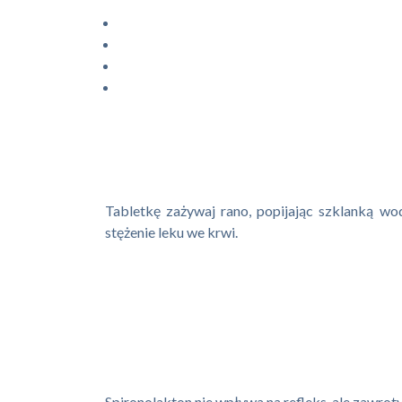
Tabletkę zażywaj rano, popijając szklanką w
stężenie leku we krwi.
Spironolakton nie wpływa na refleks, ale zawrot