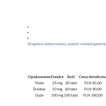
W aptece online możesz znaleźć również generi
Opakowanie
Dawka
Ilość
Cena detaliczn
Małe
25 mg
30 tabl.
PLN 45,00
Średnie
50 mg
60 tabl.
PLN 90,00
Duże
100 mg
100 tabl.
PLN 180,00