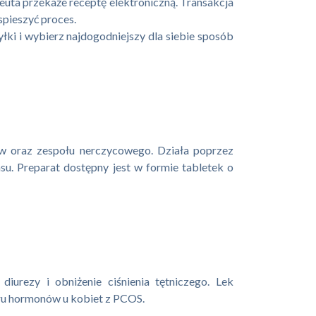
euta przekaże receptę elektroniczną. Transakcja
spieszyć proces.
łki i wybierz najdogodniejszy dla siebie sposób
ków oraz zespołu nerczycowego. Działa poprzez
u. Preparat dostępny jest w formie tabletek o
urezy i obniżenie ciśnienia tętniczego. Lek
aru hormonów u kobiet z PCOS.