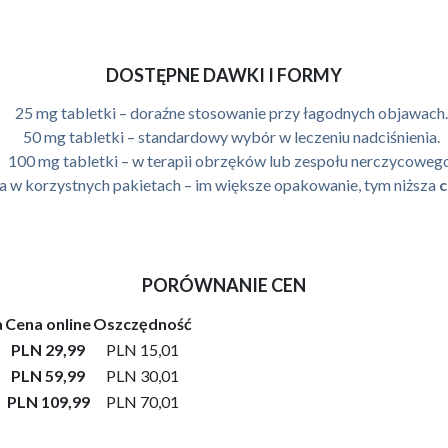
DOSTĘPNE DAWKI I FORMY
25 mg tabletki – doraźne stosowanie przy łagodnych objawach.
50 mg tabletki – standardowy wybór w leczeniu nadciśnienia.
100 mg tabletki – w terapii obrzęków lub zespołu nerczycowego
ka w korzystnych pakietach – im większe opakowanie, tym niższa
c
PORÓWNANIE CEN
a
Cena online
Oszczędność
PLN 29,99
PLN 15,01
PLN 59,99
PLN 30,01
PLN 109,99
PLN 70,01