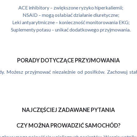
ACE inhibitory – zwiększone ryzyko hiperkaliemii;
NSAID – mogą osłabiać działanie diuretyczne;
Leki antyarytmiczne – konieczność monitorowania EKG;
Suplementy potasu – unikać dodatkowego przyjmowania.
PORADY DOTYCZĄCE PRZYJMOWANIA
ody. Możesz przyjmować niezależnie od posiłków. Zachowuj st
NAJCZĘŚCIEJ ZADAWANE PYTANIA
CZY MOŻNA PROWADZIĆ SAMOCHÓD?
y głowy mogą pojawić się u nielicznych pacjentów. W razie wątpl