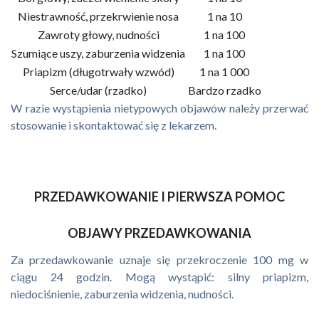
Niestrawność, przekrwienie nosa
1 na 10
Zawroty głowy, nudności
1 na 100
Szumiące uszy, zaburzenia widzenia
1 na 100
Priapizm (długotrwały wzwód)
1 na 1 000
Serce/udar (rzadko)
Bardzo rzadko
W razie wystąpienia nietypowych objawów należy przerwać
stosowanie i skontaktować się z lekarzem.
PRZEDAWKOWANIE I PIERWSZA POMOC
OBJAWY PRZEDAWKOWANIA
Za przedawkowanie uznaje się przekroczenie 100 mg w
ciągu 24 godzin. Mogą wystąpić: silny priapizm,
niedociśnienie, zaburzenia widzenia, nudności.