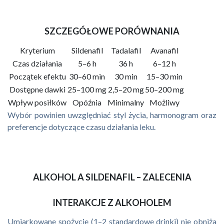
SZCZEGÓŁOWE PORÓWNANIA
Kryterium
Sildenafil
Tadalafil
Avanafil
Czas działania
5–6 h
36 h
6–12 h
Początek efektu
30–60 min
30 min
15–30 min
Dostępne dawki
25–100 mg
2,5–20 mg
50–200 mg
Wpływ posiłków
Opóźnia
Minimalny
Możliwy
Wybór powinien uwzględniać styl życia, harmonogram oraz
preferencje dotyczące czasu działania leku.
ALKOHOL A SILDENAFIL – ZALECENIA
INTERAKCJE Z ALKOHOLEM
Umiarkowane spożycie (1–2 standardowe drinki) nie obniża