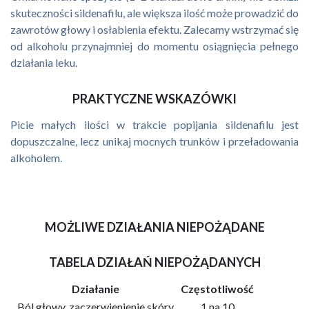
skuteczności sildenafilu, ale większa ilość może prowadzić do
zawrotów głowy i osłabienia efektu. Zalecamy wstrzymać się
od alkoholu przynajmniej do momentu osiągnięcia pełnego
działania leku.
PRAKTYCZNE WSKAZÓWKI
Picie małych ilości w trakcie popijania sildenafilu jest
dopuszczalne, lecz unikaj mocnych trunków i przeładowania
alkoholem.
MOŻLIWE DZIAŁANIA NIEPOŻĄDANE
TABELA DZIAŁAŃ NIEPOŻĄDANYCH
Działanie
Częstotliwość
Ból głowy, zaczerwienienie skóry
1 na 10