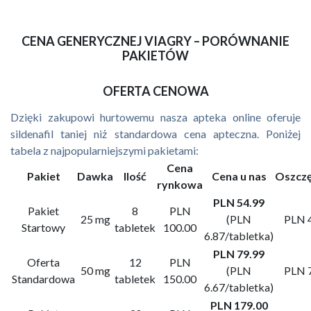
CENA GENERYCZNEJ VIAGRY – PORÓWNANIE
PAKIETÓW
OFERTA CENOWA
Dzięki zakupowi hurtowemu nasza apteka online oferuje
sildenafil taniej niż standardowa cena apteczna. Poniżej
tabela z najpopularniejszymi pakietami:
Cena
Pakiet
Dawka
Ilość
Cena u nas
Oszcz
rynkowa
PLN 54.99
Pakiet
8
PLN
25 mg
(PLN
PLN 
Startowy
tabletek
100.00
6.87/tabletka)
PLN 79.99
Oferta
12
PLN
50 mg
(PLN
PLN 
Standardowa
tabletek
150.00
6.67/tabletka)
PLN 179.00