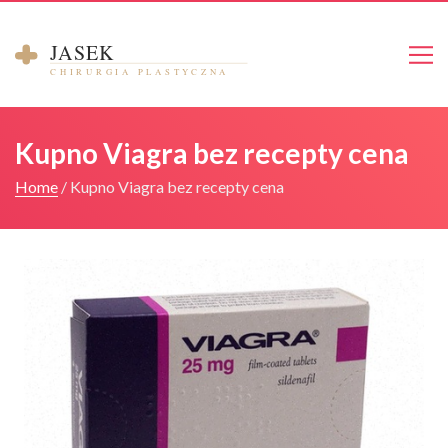
Strona główna
Kupno Viagra bez recepty cena
O mnie
Home
/
Kupno Viagra bez recepty cena
Galeria
Cennik
Kontakt
Umów się na konsultacje