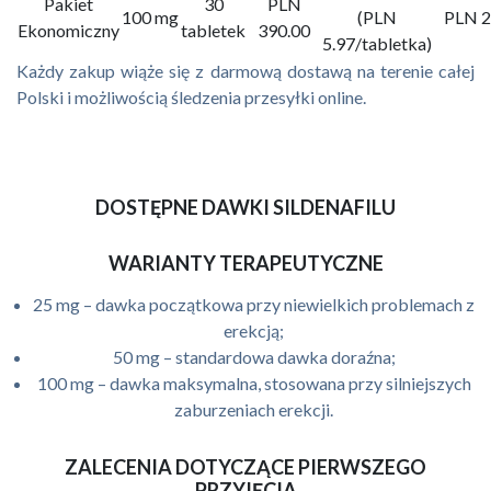
Pakiet
30
PLN
100 mg
(PLN
PLN 2
Ekonomiczny
tabletek
390.00
5.97/tabletka)
Każdy zakup wiąże się z darmową dostawą na terenie całej
Polski i możliwością śledzenia przesyłki online.
DOSTĘPNE DAWKI SILDENAFILU
WARIANTY TERAPEUTYCZNE
25 mg – dawka początkowa przy niewielkich problemach z
erekcją;
50 mg – standardowa dawka doraźna;
100 mg – dawka maksymalna, stosowana przy silniejszych
zaburzeniach erekcji.
ZALECENIA DOTYCZĄCE PIERWSZEGO
PRZYJĘCIA