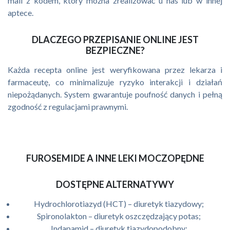
mail z kodem, który można zrealizować u nas lub w innej
aptece.
DLACZEGO PRZEPISANIE ONLINE JEST
BEZPIECZNE?
Każda recepta online jest weryfikowana przez lekarza i
farmaceutę, co minimalizuje ryzyko interakcji i działań
niepożądanych. System gwarantuje poufność danych i pełną
zgodność z regulacjami prawnymi.
FUROSEMIDE A INNE LEKI MOCZOPĘDNE
DOSTĘPNE ALTERNATYWY
Hydrochlorotiazyd (HCT) – diuretyk tiazydowy;
Spironolakton – diuretyk oszczędzający potas;
Indapamid – diuretyk tiazydopodobny;