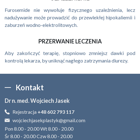
Furosemide nie wywołuje fizycznego uzależnienia, lecz
nadużywanie może prowadzić do przewlekłej hipokaliemii i
zaburzeń wodno-elektrolitowych.
PRZERWANIE LECZENIA
Aby zakończyć terapię, stopniowo zmniejsz dawki pod
kontrolą lekarza, by uniknąć nagłego zatrzymania diurezy.
Kontakt
Dr n. med. Wojciech Jasek
Rejestracja
+48 602 793 117
wojciechjasekplastyk@gmail.com
Pon 8.00 - 20.00 Wt 8.00 - 20.00
Śr 8.00 - 20.00 Czw 8.00 - 20.00