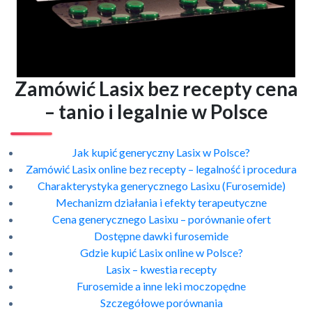
Zamówić Lasix bez recepty cena
– tanio i legalnie w Polsce
Jak kupić generyczny Lasix w Polsce?
Zamówić Lasix online bez recepty – legalność i procedura
Charakterystyka generycznego Lasixu (Furosemide)
Mechanizm działania i efekty terapeutyczne
Cena generycznego Lasixu – porównanie ofert
Dostępne dawki furosemide
Gdzie kupić Lasix online w Polsce?
Lasix – kwestia recepty
Furosemide a inne leki moczopędne
Szczegółowe porównania