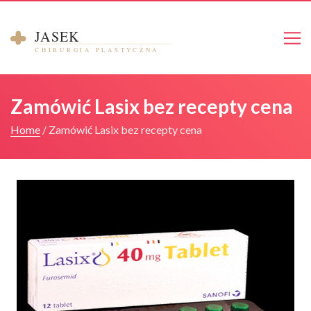
Strona główna
Zamówić Lasix bez recepty cena
O mnie
Home
/
Zamówić Lasix bez recepty cena
Galeria
Cennik
Kontakt
Umów się na konsultacje