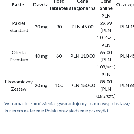
Ilość
Cena
Cena
Pakiet
Dawka
Oszczę
tabletek
stacjonarna
online
PLN
Pakiet
29.99
20 mg
30
PLN 45.00
PLN 1
Standard
(PLN
1.00/szt.)
PLN
Oferta
65.00
40 mg
60
PLN 110.00
PLN 4
Premium
(PLN
1.08/szt.)
PLN
Ekonomiczny
85.00
20 mg
100
PLN 150.00
PLN 6
Zestaw
(PLN
0.85/szt.)
W ramach zamówienia gwarantujemy darmową dostawę
kurierem na terenie Polski oraz śledzenie przesyłki.