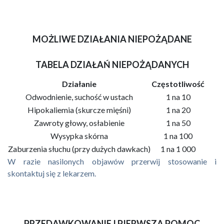
MOŻLIWE DZIAŁANIA NIEPOŻĄDANE
TABELA DZIAŁAŃ NIEPOŻĄDANYCH
Działanie
Częstotliwość
Odwodnienie, suchość w ustach
1 na 10
Hipokaliemia (skurcze mięśni)
1 na 20
Zawroty głowy, osłabienie
1 na 50
Wysypka skórna
1 na 100
Zaburzenia słuchu (przy dużych dawkach)
1 na 1 000
W razie nasilonych objawów przerwij stosowanie i
skontaktuj się z lekarzem.
PRZEDAWKOWANIE I PIERWSZA POMOC