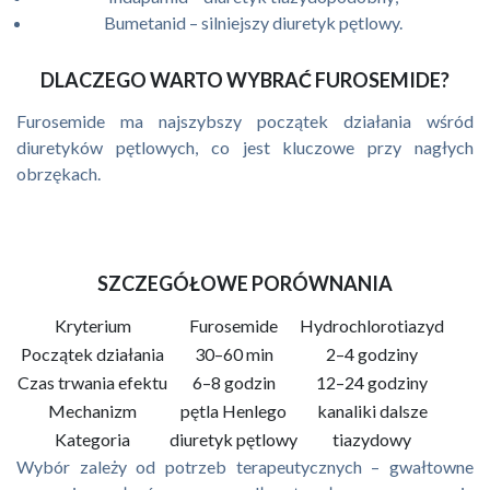
Bumetanid – silniejszy diuretyk pętlowy.
DLACZEGO WARTO WYBRAĆ FUROSEMIDE?
Furosemide ma najszybszy początek działania wśród
diuretyków pętlowych, co jest kluczowe przy nagłych
obrzękach.
SZCZEGÓŁOWE PORÓWNANIA
Kryterium
Furosemide
Hydrochlorotiazyd
Początek działania
30–60 min
2–4 godziny
Czas trwania efektu
6–8 godzin
12–24 godziny
Mechanizm
pętla Henlego
kanaliki dalsze
Kategoria
diuretyk pętlowy
tiazydowy
Wybór zależy od potrzeb terapeutycznych – gwałtowne