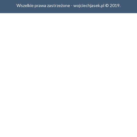
Wszelkie prawa zastrzeżone - wojciechjasek.pl © 2019.