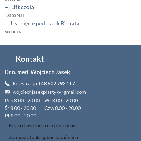
Lift czoła
12500 PLN
Usunięcie poduszek Bichata
5000 PLN
Kontakt
Dr n. med. Wojciech Jasek
Rejestracja
+48 602 793 117
wojciechjasekplastyk@gmail.com
Pon 8.00 - 20.00 Wt 8.00 - 20.00
Śr 8.00 - 20.00 Czw 8.00 - 20.00
Pt 8.00 - 20.00
Kupno Lasix bez recepty online
Zamówić Cialis gdzie kupić cena