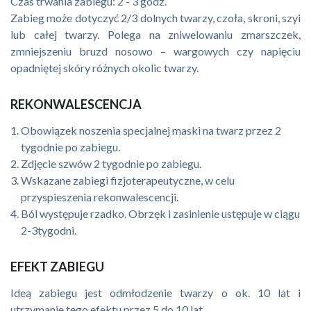
Czas trwania zabiegu: 2 - 3 godz.
Zabieg może dotyczyć 2/3 dolnych twarzy, czoła, skroni, szyi
lub całej twarzy. Polega na zniwelowaniu zmarszczek,
zmniejszeniu bruzd nosowo – wargowych czy napięciu
opadniętej skóry różnych okolic twarzy.
REKONWALESCENCJA
Obowiązek noszenia specjalnej maski na twarz przez 2
tygodnie po zabiegu.
Zdjęcie szwów 2 tygodnie po zabiegu.
Wskazane zabiegi fizjoterapeutyczne, w celu
przyspieszenia rekonwalescencji.
Ból występuje rzadko. Obrzęk i zasinienie ustępuje w ciągu
2-3tygodni.
EFEKT ZABIEGU
Ideą zabiegu jest odmłodzenie twarzy o ok. 10 lat i
utrzymanie tego efektu przez 5 do 10 lat.