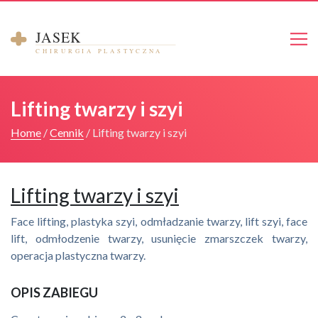
Strona główna
Lifting twarzy i szyi
O mnie
Home
/
Cennik
/
Lifting twarzy i szyi
Galeria
Cennik
Lifting twarzy i szyi
Kontakt
Face lifting, plastyka szyi, odmładzanie twarzy, lift szyi, face
lift, odmłodzenie twarzy, usunięcie zmarszczek twarzy,
Umów się na konsultacje
operacja plastyczna twarzy.
OPIS ZABIEGU